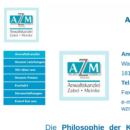
An
War
18
Tel
Fax
e-m
wz
Die
Philosophie der 